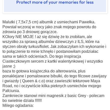
Malutki ( 7,5x7,5 cm) albumik z usmiechami Pawełka.
Powstał wczoraj w nocy jako znak mojego powrotu do
zdrowia po 3 dniowej gorączce.
KOlory NIE MOJE ! aż się dziwię że to zrobiłam, ale
wszystko za sprawą albumów dziewczyn z ILS, które na
styczen obrały turkus/fiolet. Jak zobaczyłam ich wykonanie i
to połączenie to mnie tchnęło i postanowiłam podziałac
sama w takich odcieniach. Do tego inspiracja
Ciasteczkowym sercem z kartki walentynkowej i wszystko
jasne ;)
baza to gotowa książeczka do alterowania, plus
ponaklejane i pomalowane bibułki, do tego filcowe zawijasy
i gwiazdy ( Queen & c.o) oraz zawieszki tekturowe Maya
Road, no i oczywiście kilka pieknych usmiechów mojego
Pafciunia.
Zamkniecie stanowi mini magnesik z basic Grey - polecam
bo swietnie działa !!!!!!!
Milego ogladania: