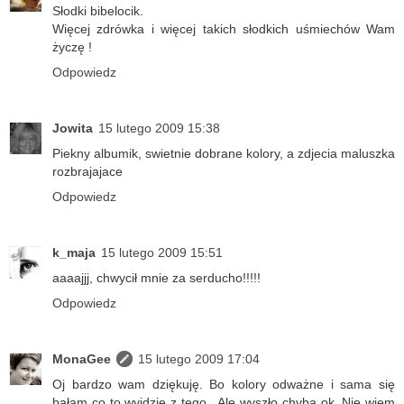
Słodki bibelocik.
Więcej zdrówka i więcej takich słodkich uśmiechów Wam
życzę !
Odpowiedz
Jowita
15 lutego 2009 15:38
Piekny albumik, swietnie dobrane kolory, a zdjecia maluszka
rozbrajajace
Odpowiedz
k_maja
15 lutego 2009 15:51
aaaajjj, chwycił mnie za serducho!!!!!
Odpowiedz
MonaGee
15 lutego 2009 17:04
Oj bardzo wam dziękuję. Bo kolory odważne i sama się
bałam co to wyjdzie z tego . Ale wyszło chyba ok. Nie wiem