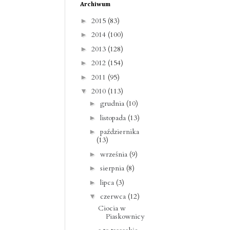
Archiwum
2015
(83)
►
2014
(100)
►
2013
(128)
►
2012
(154)
►
2011
(95)
►
2010
(113)
▼
grudnia
(10)
►
listopada
(13)
►
października
►
(13)
września
(9)
►
sierpnia
(8)
►
lipca
(3)
►
czerwca
(12)
▼
Ciocia w
Piaskownicy