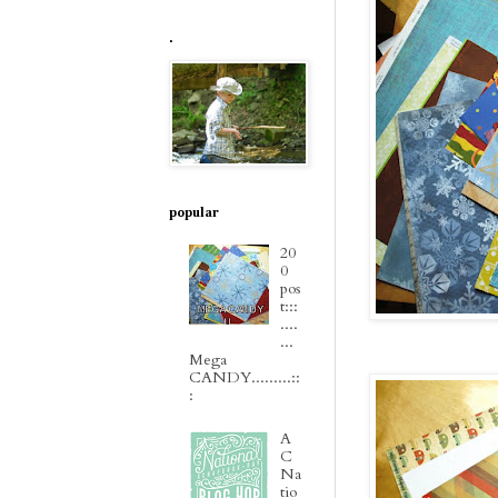
.
popular
20
0
pos
t:::
....
...
Mega
CANDY.........::
:
A
C
Na
tio