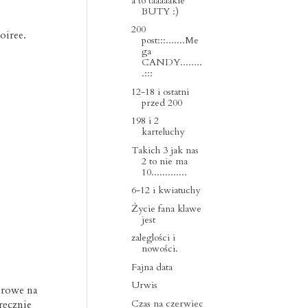
a to taaaaakie
BUTY :)
200
oiree.
post:::.......Me
ga
CANDY........
.:::
12-18 i ostatni
przed 200
198 i 2
karteluchy
Takich 3 jak nas
2 to nie ma
10.............
6-12 i kwiatuchy
Życie fana klawe
jest
zaleglości i
nowości.
Fajna data
Urwis
erowe na
Czas na czerwiec
ręcznie