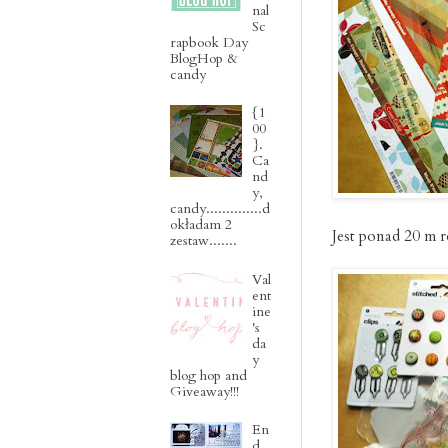
nal
Sc
rapbook Day
BlogHop &
candy
{1
00
}.
Ca
nd
y,
candy..............d
okładam 2
Jest ponad 20 m 
zestaw.......
Val
ent
ine
's
da
y
blog hop and
Giveaway!!!
En
d