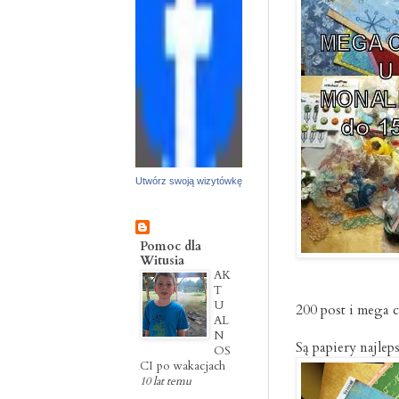
Utwórz swoją wizytówkę
Pomoc dla
Witusia
AK
T
U
200 post i mega 
AL
N
Są papiery najlep
OS
CI po wakacjach
10 lat temu