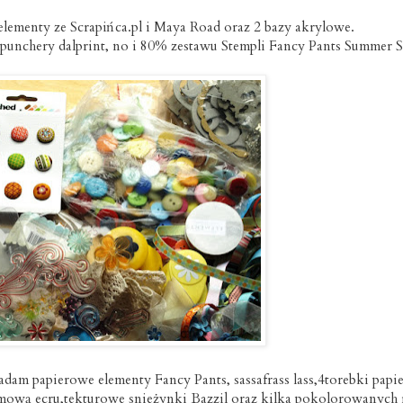
elementy ze Scrapińca.pl i Maya Road oraz 2 bazy akrylowe.
 punchery dalprint, no i 80% zestawu Stempli Fancy Pants Summer S
am papierowe elementy Fancy Pants, sassafrass lass,4torebki papi
mową ecru,tekturowe snieżynki Bazzil oraz kilka pokolorowanych 