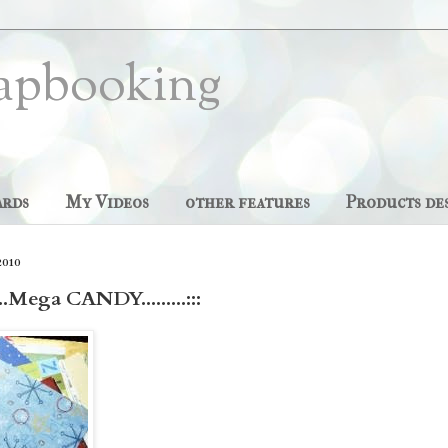
apbooking
ards
My Videos
other features
Products de
2010
....Mega CANDY.........:::