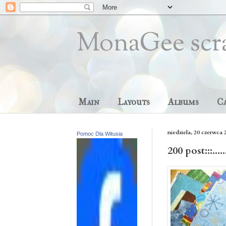
MonaGee scr
Main
Layouts
Albums
C
niedziela, 20 czerwca 
Pomoc Dla Witusia
200 post:::...