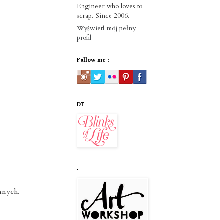
Engineer who loves to
scrap. Since 2006.
Wyświetl mój pełny
profil
Follow me :
DT
.
nnych.